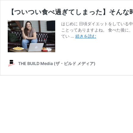
【ついつい食べ過ぎてしまった】そんな
はじめに 日頃ダイエットをしている
ことってありますよね。 食べた後に
【つ
てい …
続きを読む
い
つ
い
食
THE BUILD Media (ザ・ビルド メディア)
べ
過
ぎ
て
し
ま
っ
た】
そ
ん
な