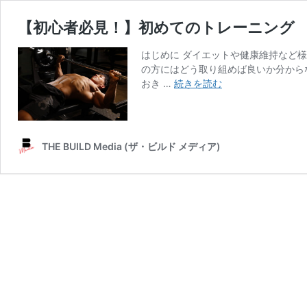
【初心者必見！】初めてのトレーニング
はじめに ダイエットや健康維持など
の方にはどう取り組めば良いか分から
【初
おき …
続きを読む
心
者
必
見！】
THE BUILD Media (ザ・ビルド メディア)
初
め
て
の
ト
レ
ー
ニ
ン
グ