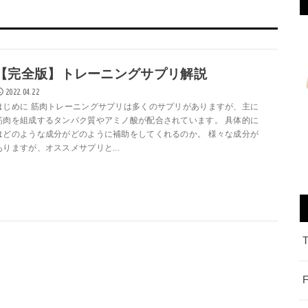
【完全版】トレーニングサプリ解説
2022.04.22
はじめに 筋肉トレーニングサプリは多くのサプリがありますが、主に
筋肉を組成するタンパク質やアミノ酸が配合されています。 具体的に
はどのような成分がどのように補助をしてくれるのか。 様々な成分が
ありますが、オススメサプリと...