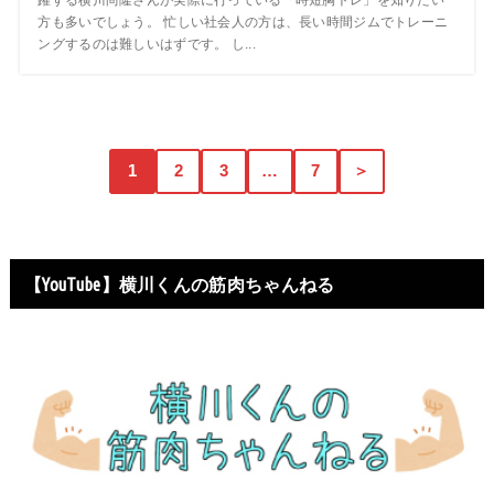
躍する横川尚隆さんが実際に行っている「時短胸トレ」を知りたい
方も多いでしょう。 忙しい社会人の方は、長い時間ジムでトレーニ
ングするのは難しいはずです。 し...
1
2
3
…
7
＞
【YouTube】横川くんの筋肉ちゃんねる