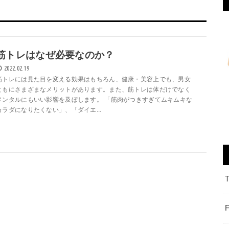
筋トレはなぜ必要なのか？
2022.02.19
筋トレには見た目を変える効果はもちろん、健康・美容上でも、男女
ともにさまざまなメリットがあります。また、筋トレは体だけでなく
メンタルにもいい影響を及ぼします。 「筋肉がつきすぎてムキムキな
カラダになりたくない」、「ダイエ...