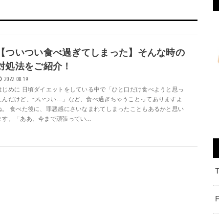
【ついつい食べ過ぎてしまった】そんな時の
対処法をご紹介！
2022.08.19
はじめに 日頃ダイエットをしている中で「ひと口だけ食べようと思っ
たんだけど、ついつい…」など、食べ過ぎちゃうことってありますよ
ね。 食べた後に、罪悪感にさいなまれてしまったこともあるかと思い
ます。「ああ、今まで頑張ってい...