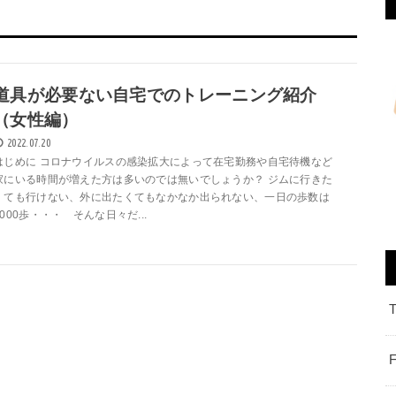
道具が必要ない自宅でのトレーニング紹介
（女性編）
2022.07.20
はじめに コロナウイルスの感染拡大によって在宅勤務や自宅待機など
家にいる時間が増えた方は多いのでは無いでしょうか？ ジムに行きた
くても行けない、外に出たくてもなかなか出られない、一日の歩数は
2000歩・・・ そんな日々だ...