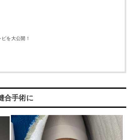
レシピを大公開！
縫合手術に