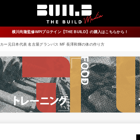
横川尚隆監修WPIプロテイン【THE BUILD】の購入はこちらから！
カー元日本代表 名古屋グランパス MF 長澤和輝の体の作り方