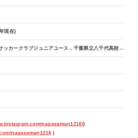
年現在)
サッカークラブジュニアユース→千葉県立八千代高校→専修大
ww.instagram.com/nagasaman1216/
)
er.com/nagasaman1216
)