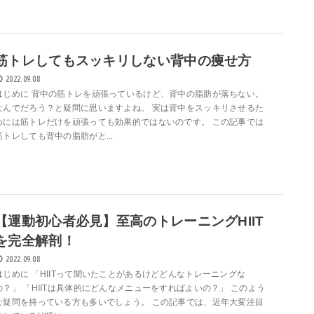
筋トレしてもスッキリしない背中の痩せ方
2022.09.08
はじめに 背中の筋トレを頑張っているけど、背中の脂肪が落ちない。
なんでだろう？と疑問に思いますよね。 実は背中をスッキリさせるた
めには筋トレだけを頑張っても効果的ではないのです。 この記事では
筋トレしても背中の脂肪がと...
【運動初心者必見】至高のトレーニングHIIT
を完全解剖！
2022.09.08
はじめに 「HIITって聞いたことがあるけどどんなトレーニングな
の？」 「HIITは具体的にどんなメニューをすればよいの？」 このよう
な疑問を持っている方も多いでしょう。 この記事では、近年大変注目