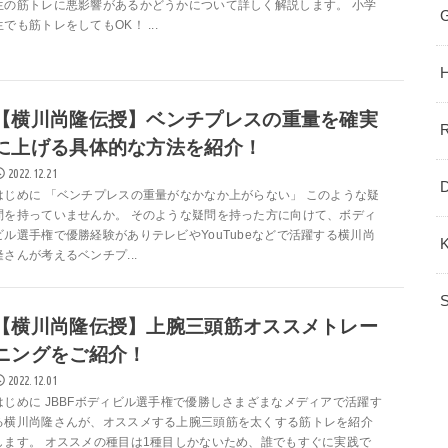
生の筋トレに悪影響があるかどうかについて詳しく解説します。 小学
生でも筋トレをしてもOK！ ...
【横川尚隆伝授】ベンチプレスの重量を確実
に上げる具体的な方法を紹介！
2022.12.21
はじめに 「ベンチプレスの重量がなかなか上がらない」 このような疑
問を持っていませんか。 そのような疑問を持った方に向けて、ボディ
ビル選手権で優勝経験がありテレビやYouTubeなどで活躍する横川尚
隆さんが考えるベンチプ...
【横川尚隆伝授】上腕三頭筋オススメトレー
ニングをご紹介！
2022.12.01
はじめに JBBFボディビル選手権で優勝しさまざまなメディアで活躍す
る横川尚隆さんが、オススメする上腕三頭筋を太くする筋トレを紹介
します。 オススメの種目は1種目しかないため、誰でもすぐに実践で