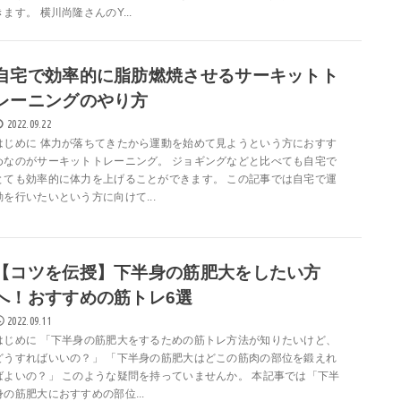
きます。 横川尚隆さんのY...
自宅で効率的に脂肪燃焼させるサーキットト
レーニングのやり方
2022.09.22
はじめに 体力が落ちてきたから運動を始めて見ようという方におすす
めなのがサーキットトレーニング。 ジョギングなどと比べても自宅で
とても効率的に体力を上げることができます。 この記事では自宅で運
動を行いたいという方に向けて...
【コツを伝授】下半身の筋肥大をしたい方
へ！おすすめの筋トレ6選
2022.09.11
はじめに 「下半身の筋肥大をするための筋トレ方法が知りたいけど、
どうすればいいの？」 「下半身の筋肥大はどこの筋肉の部位を鍛えれ
ばよいの？」 このような疑問を持っていませんか。 本記事では「下半
身の筋肥大におすすめの部位...