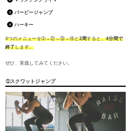
バービージャンプ
ハーキー
4つのメニューを➀→②→③→④と
2周
すると、
4分間で
終了
します。
ぜひ、実践してみてください。
➀スクワットジャンプ