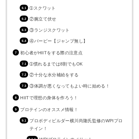
➀スクワット
②腕立て伏せ
③ランジスクワット
④バービー【ジャンプ無し】
初心者がHIITをする際の注意点
➀慣れるまでは8割でもOK
②十分な水分補給をする
③体調が悪くなってもよい時に始める！
HIITで理想の身体を作ろう！
プロテインのオススメ情報！
プロボディビルダー横川尚隆氏監修のWPIプロ
テイン！