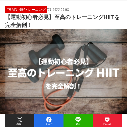
2022.09.08
TRAINING/トレーニング
【運動初心者必見】至高のトレーニングHIITを
完全解剖！
ポスト
シェア
送る
Pocket