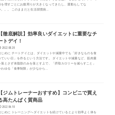
齢を増すごとにお腹周りが大きくなってきたし、運動もしてな
い。。。 このままだと生活習慣病...
【徹底解説】効率良いダイエットに重要なチ
ートデイ！
2022.08.20
はじめに チートデイとは、ダイエットや減量中でも「好きなものを食
べていい日」を作るという方法です。 ダイエットや減量など、筋肉量
を落とさず体脂肪のみを落とす上で、「摂取カロリーを減らすこと」
いわゆる「食事制限」が少なから...
【ジムトレーナーおすすめ】コンビニで買え
る高たんぱく質商品
2022.06.10
はじめに トレーニングへダイエットを続けているとより効率よく体を