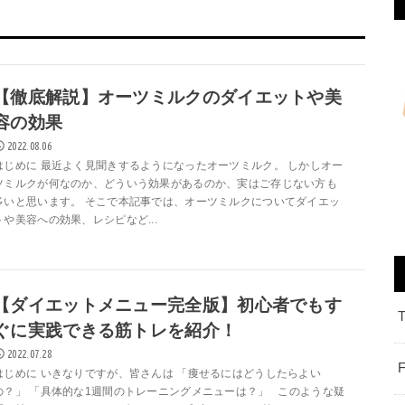
【徹底解説】オーツミルクのダイエットや美
容の効果
2022.08.06
はじめに 最近よく見聞きするようになったオーツミルク。 しかしオー
ツミルクが何なのか、どういう効果があるのか、実はご存じない方も
多いと思います。 そこで本記事では、オーツミルクについてダイエッ
トや美容への効果、レシピなど...
【ダイエットメニュー完全版】初心者でもす
ぐに実践できる筋トレを紹介！
2022.07.28
はじめに いきなりですが、皆さんは 「痩せるにはどうしたらよい
の？」 「具体的な1週間のトレーニングメニューは？」 このような疑