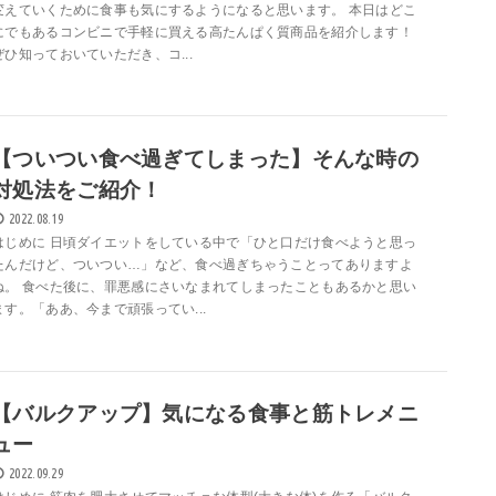
変えていくために食事も気にするようになると思います。 本日はどこ
にでもあるコンビニで手軽に買える高たんぱく質商品を紹介します！
ぜひ知っておいていただき、コ...
【ついつい食べ過ぎてしまった】そんな時の
対処法をご紹介！
2022.08.19
はじめに 日頃ダイエットをしている中で「ひと口だけ食べようと思っ
たんだけど、ついつい…」など、食べ過ぎちゃうことってありますよ
ね。 食べた後に、罪悪感にさいなまれてしまったこともあるかと思い
ます。「ああ、今まで頑張ってい...
【バルクアップ】気になる食事と筋トレメニ
ュー
2022.09.29