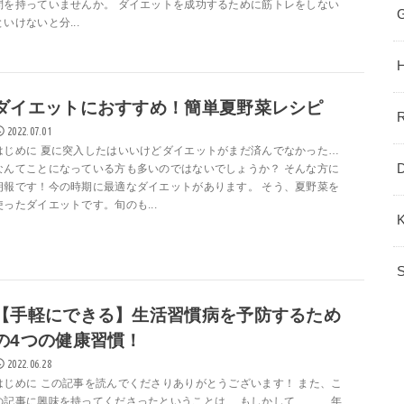
問を持っていませんか。 ダイエットを成功するために筋トレをしない
といけないと分...
ダイエットにおすすめ！簡単夏野菜レシピ
2022.07.01
はじめに 夏に突入したはいいけどダイエットがまだ済んでなかった…
なんてことになっている方も多いのではないでしょうか？ そんな方に
朗報です！今の時期に最適なダイエットがあります。 そう、夏野菜を
使ったダイエットです。旬のも...
【手軽にできる】生活習慣病を予防するため
の4つの健康習慣！
2022.06.28
はじめに この記事を読んでくださりありがとうございます！ また、こ
の記事に興味を持ってくださったということは、 もしかして、、、 年