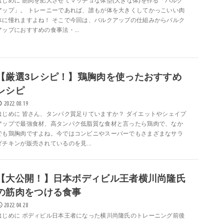
はじめに 筋肉を肥大させてマッチョな体型(大きな体)を作る「バルク
アップ」。 トレーニーであれば、誰もが体を大きくしてかっこいい肉
体に憧れますよね！ そこで今回は、バルクアップの仕組みからバルク
アップにおすすめの食事法・...
【厳選3レシピ！】鶏胸肉を使ったおすすめ
レシピ
2022.08.19
はじめに 皆さん、タンパク質足りていますか？ ダイエットやシェイプ
アップで最強食材、高タンパク低脂質な食材と言ったら鶏肉で、なか
でも鶏胸肉ですよね。今ではコンビニやスーパーでもさまざまなサラ
ダチキンが販売されているのを見...
【大公開！】日本ボディビル王者横川尚隆氏
の筋肉をつける食事
2022.04.28
はじめに ボディビル日本王者になった横川尚隆氏のトレーニング前後