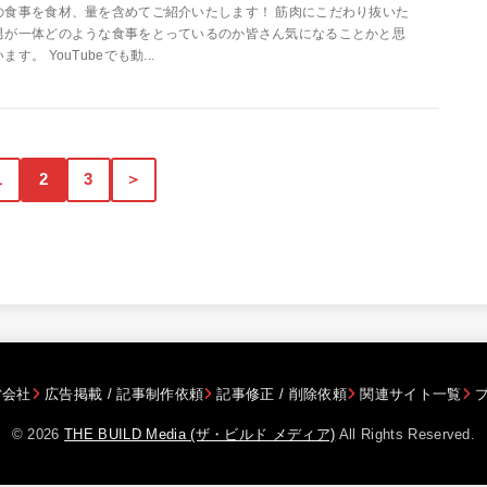
の食事を食材、量を含めてご紹介いたします！ 筋肉にこだわり抜いた
男が一体どのような食事をとっているのか皆さん気になることかと思
います。 YouTubeでも動...
1
2
3
＞
営会社
広告掲載 / 記事制作依頼
記事修正 / 削除依頼
関連サイト一覧
© 2026
THE BUILD Media (ザ・ビルド メディア)
All Rights Reserved.