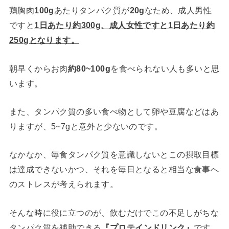
鶏胸肉
100g
あたりタンパク質が
20g
なため、成人男性
ですと
1日あたり約300g、成人女性ですと1日あたり約
250gとなります。
朝早くからお肉
約80~100g
を食べられない人も多いと思
います。
また、タンパク質の多い食べ物として卵や豆腐などはあ
りますが、5~7gと意外と少ないのです。
なかなか、毎食タンパク質を意識しないとこの摂取目標
は達成できないかつ、それを毎日となると相当な食事へ
のストレスが考えられます。
そんな時に役に立つのが、飲むだけでこの不足しがちな
タンパク質を補助できる
『プロテインドリンク』
です。