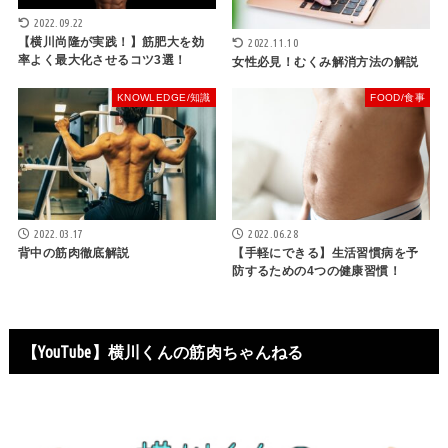
2022.09.22
【横川尚隆が実践！】筋肥大を効
2022.11.10
率よく最大化させるコツ3選！
女性必見！むくみ解消方法の解説
KNOWLEDGE/知識
FOOD/食事
2022.03.17
2022.06.28
背中の筋肉徹底解説
【手軽にできる】生活習慣病を予
防するための4つの健康習慣！
【YouTube】横川くんの筋肉ちゃんねる