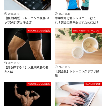
2022.08.15
2023.01.15
【徹底解説】トレーニング強度(メ
中学生向け筋トレメニューはこ
ッツ)の計算と考え方
れ！安全に効果を出すためには？
KNOWLEDGE/知識
TRAINING/トレーニング
2022.04.12
2022.04.22
【知る得する！】大腿四頭筋の働
【完全版】トレーニングサプリ解
きとは
説
KNOWLEDGE/知識
HEALTH/健康