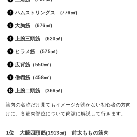
ハムストリングス
(776
㎤
)
大胸筋
(676
㎤
)
上腕三頭筋
(620
㎤
)
ヒラメ筋
(575
㎤
）
広背筋（
550
㎤
）
僧帽筋（
458
㎤
）
上腕二頭筋
(366
㎤
)
筋肉の名称だけ見てもイメージが沸かない初心者の方向
けに、各筋肉部位について簡潔に解説して行きます。
1
位 大腿四頭筋
(1913
㎤
)
前太ももの筋肉