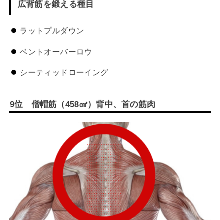
広背筋を鍛える種目
ラットプルダウン
ベントオーバーロウ
シーティッドローイング
9
位 僧帽筋（
458
㎤
）背中、首の筋肉