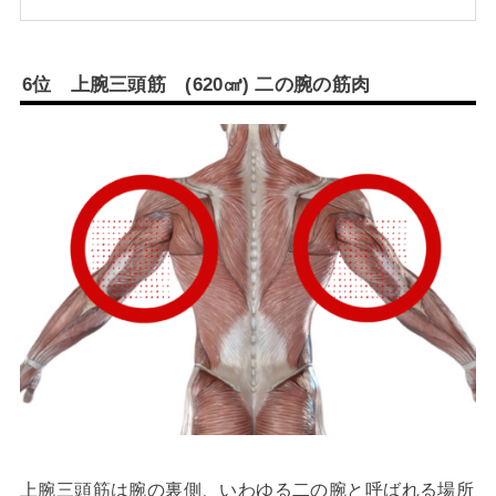
6
位 上腕三頭筋
(620
㎤
)
二の腕の筋肉
上腕三頭筋は腕の裏側、いわゆる二の腕と呼ばれる場所