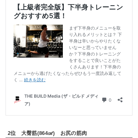
2
位 大臀筋
(864
㎤
)
お尻の筋肉