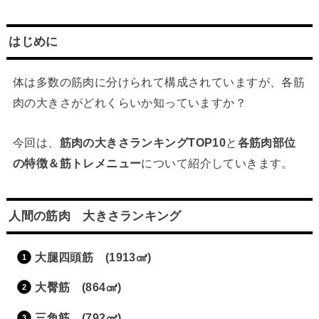
はじめに
体は多数の筋肉に分けられて構成されていますが、各筋
肉の大きさがどれくらいか知っていますか？
今回は、
筋肉の大きさランキング
TOP10
と
各筋肉部位
の特徴＆筋トレメニュー
について紹介していきます。
人間の筋肉 大きさランキング
大腿四頭筋
(1913
㎤
)
大臀筋
(864
㎤
)
三角筋
(792
㎤
)