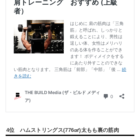
4
位 ハムストリングス
(776
㎤
)
太もも裏の筋肉