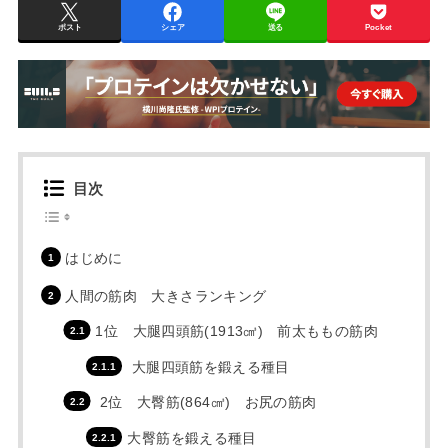
ポスト
シェア
送る
Pocket
目次
はじめに
人間の筋肉 大きさランキング
1位 大腿四頭筋(1913㎤) 前太ももの筋肉
大腿四頭筋を鍛える種目
2位 大臀筋(864㎤) お尻の筋肉
大臀筋を鍛える種目