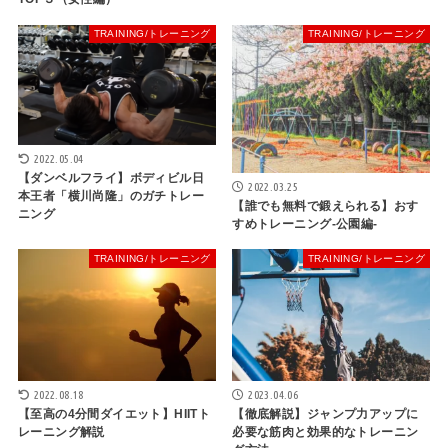
TRAINING/トレーニング
TRAINING/トレーニング
2022.05.04
【ダンベルフライ】ボディビル日
2022.03.25
本王者「横川尚隆」のガチトレー
【誰でも無料で鍛えられる】おす
ニング
すめトレーニング-公園編-
TRAINING/トレーニング
TRAINING/トレーニング
2022.08.18
2023.04.06
【至高の4分間ダイエット】HIITト
【徹底解説】ジャンプ力アップに
レーニング解説
必要な筋肉と効果的なトレーニン