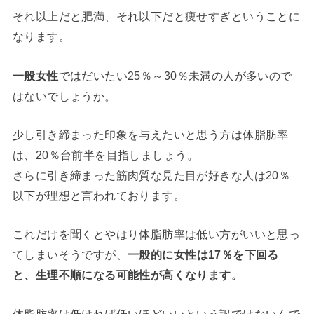
それ以上だと肥満、それ以下だと痩せすぎということに
なります。
一般女性
ではだいたい
25
％～
30
％未満の人が多い
ので
はないでしょうか。
少し引き締まった印象を与えたいと思う方は体脂肪率
は、
20
％台前半を目指しましょう。
さらに引き締まった筋肉質な見た目が好きな人は
20
％
以下が理想と言われております。
これだけを聞くとやはり体脂肪率は低い方がいいと思っ
てしまいそうですが、
一般的に女性は
17
％を下回る
と、生理不順になる可能性が高くなります。
体脂肪率は低ければ低いほどいいという訳ではないんで