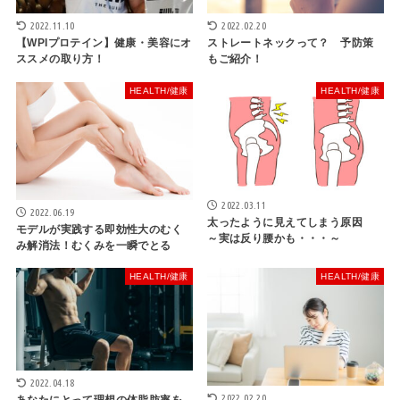
2022.02.20
2022.11.10
ストレートネックって？ 予防策
【WPIプロテイン】健康・美容にオ
もご紹介！
ススメの取り方！
HEALTH/健康
HEALTH/健康
2022.03.11
2022.06.19
太ったように見えてしまう原因
モデルが実践する即効性大のむく
～実は反り腰かも・・・～
み解消法！むくみを一瞬でとる
HEALTH/健康
HEALTH/健康
2022.04.18
2022.02.20
あなたにとって理想の体脂肪率を