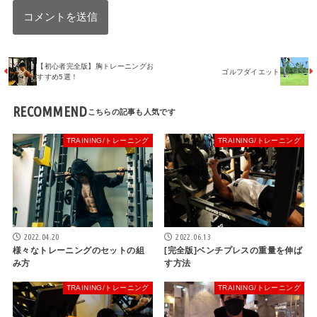
【初心者完全版】胸トレーニングお
ゴルフダイエット
すすめ5選！
RECOMMEND
TRAINING/トレーニング
TRAINING/トレーニング
2022.04.20
2022.06.13
様々なトレーニングのセットの組
[完全版]ベンチプレスの重量を伸ば
み方
す方法
TRAINING/トレーニング
TRAINING/トレーニング