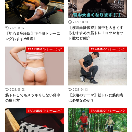
2022.10.08
【横川尚隆伝授】背中を大きくす
2022.07.12
るおすすめの筋トレ！コツやセッ
【初心者完全版】下半身トレーニ
ト数など紹介
ングおすすめ5選！
TRAINING/トレーニング
TRAINING/トレーニング
2022.09.08
2022.04.13
筋トレしてもスッキリしない背中
【永遠のテーマ】筋トレに筋肉痛
の痩せ方
は必要なのか？
TRAINING/トレーニング
TRAINING/トレーニング