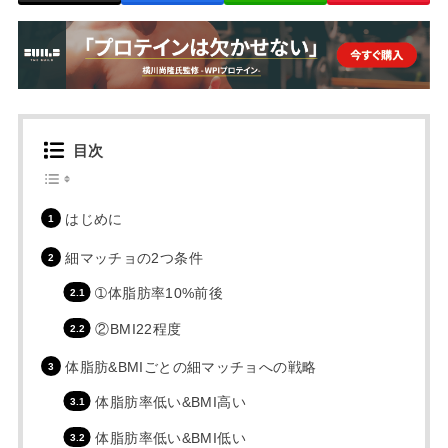
目次
はじめに
細マッチョの2つ条件
➀体脂肪率10%前後
②BMI22程度
体脂肪&BMIごとの細マッチョへの戦略
体脂肪率低い&BMI高い
体脂肪率低い&BMI低い